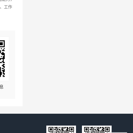
、工作
息