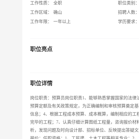
工作性质：
全职
职位类别
工作区域：
确山
招聘人数
工作年限：
一年以上
学历要求
职位亮点
职位详情
岗位职责：预算员岗位职责1、能够熟悉掌握国家的法律
预算定额及有关政策规定，为正确编制和审核预算奠定基
信息；4、根据工程成本预算、成本概算，编制相应的工
完毕的工程；7、认真仔细计算图纸工程量，咨询报价材
析，发现问题及时向设计部、招标单位、反映提出答疑文
报价；任职资格：1、工民建、土木工程等相关专业；2